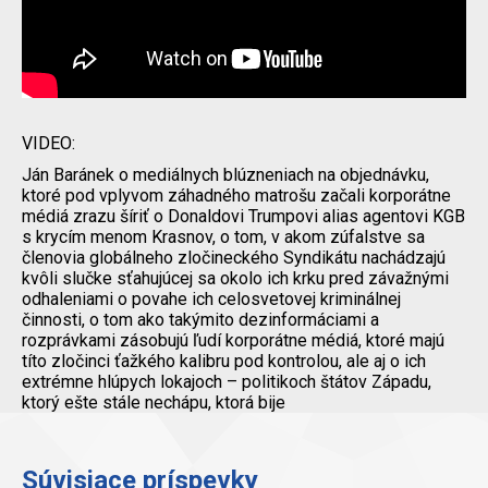
VIDEO:
Ján Baránek o mediálnych blúzneniach na objednávku,
ktoré pod vplyvom záhadného matrošu začali korporátne
médiá zrazu šíriť o Donaldovi Trumpovi alias agentovi KGB
s krycím menom Krasnov, o tom, v akom zúfalstve sa
členovia globálneho zločineckého Syndikátu nachádzajú
kvôli slučke sťahujúcej sa okolo ich krku pred závažnými
odhaleniami o povahe ich celosvetovej kriminálnej
činnosti, o tom ako takýmito dezinformáciami a
rozprávkami zásobujú ľudí korporátne médiá, ktoré majú
títo zločinci ťažkého kalibru pod kontrolou, ale aj o ich
extrémne hlúpych lokajoch – politikoch štátov Západu,
ktorý ešte stále nechápu, ktorá bije
Súvisiace príspevky