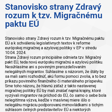
Stanovisko strany Zdravý
rozum k tzv. Migračnému
paktu EÚ
Stanovisko strany Zdravý rozum k tzv. Migračnému paktu
EÚ a k schváleniu legislatívnych textov k reforme
európskej migračnej a azylovej politiky v EP v stredu
10.04. 2024.
Strana Zdravý rozum principiálne odmieta tzv. Migračný
pakt EÚ, teda novú európsku migračnú a azylovú politiku.
Nesúhlasíme ani s povinným prerozdeľovaním
nelegálnych migrantov. Súhlasíme s názorom, že štáty by
sa mali sami rozhodnúť, akú formu pomoci zvolia, a to bez
príkazu povinného finančného či materiálneho príspevku.
Sme toho názoru, že hlavnú záťaž z takto nastavenej
migračnej politiky EÚ by mali znášať najmä krajiny, ktoré
vyzývali migrantov na príchod do EÚ, čo samo o sebe bola
nelegitímna výzva, keďže v masívnej miere išlo o
nelegálnu migráciu podporovanú mimovládkami s tichým
súhlasom čelných predstaviteľov EÚ a niektorých