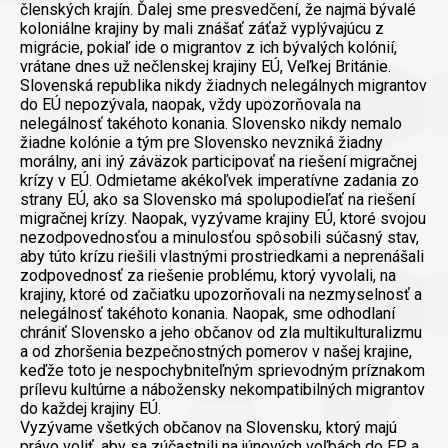
členských krajín. Ďalej sme presvedčení, že najmä bývalé
koloniálne krajiny by mali znášať záťaž vyplývajúcu z
migrácie, pokiaľ ide o migrantov z ich bývalých kolónií,
vrátane dnes už nečlenskej krajiny EÚ, Veľkej Británie.
Slovenská republika nikdy žiadnych nelegálnych migrantov
do EÚ nepozývala, naopak, vždy upozorňovala na
nelegálnosť takéhoto konania. Slovensko nikdy nemalo
žiadne kolónie a tým pre Slovensko nevzniká žiadny
morálny, ani iný záväzok participovať na riešení migračnej
krízy v EÚ. Odmietame akékoľvek imperatívne zadania zo
strany EÚ, ako sa Slovensko má spolupodieľať na riešení
migračnej krízy. Naopak, vyzývame krajiny EÚ, ktoré svojou
nezodpovednosťou a minulosťou spôsobili súčasný stav,
aby túto krízu riešili vlastnými prostriedkami a neprenášali
zodpovednosť za riešenie problému, ktorý vyvolali, na
krajiny, ktoré od začiatku upozorňovali na nezmyselnosť a
nelegálnosť takéhoto konania. Naopak, sme odhodlaní
chrániť Slovensko a jeho občanov od zla multikulturalizmu
a od zhoršenia bezpečnostných pomerov v našej krajine,
keďže toto je nespochybniteľným sprievodným príznakom
prílevu kultúrne a nábožensky nekompatibilných migrantov
do každej krajiny EÚ.
Vyzývame všetkých občanov na Slovensku, ktorý majú
právo voliť, aby sa zúčastnili na júnových voľbách do EP a