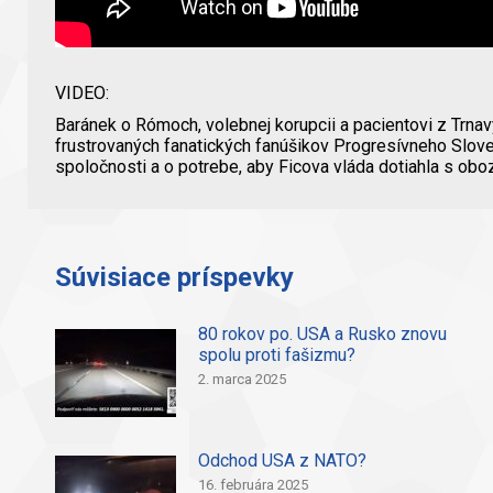
VIDEO:
Baránek o Rómoch, volebnej korupcii a pacientovi z Trn
frustrovaných fanatických fanúšikov Progresívneho Slove
spoločnosti a o potrebe, aby Ficova vláda dotiahla s 
Súvisiace príspevky
80 rokov po. USA a Rusko znovu
spolu proti fašizmu?
2. marca 2025
Odchod USA z NATO?
16. februára 2025