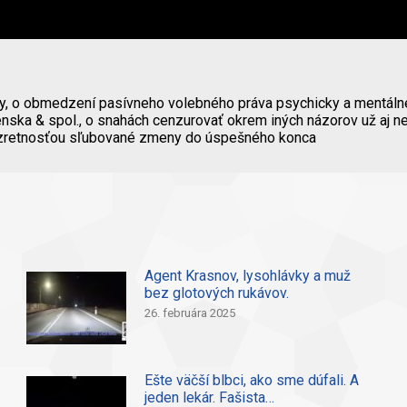
avy, o obmedzení pasívneho volebného práva psychicky a mentáln
nska & spol., o snahách cenzurovať okrem iných názorov už aj ne
obozretnosťou sľubované zmeny do úspešného konca
Agent Krasnov, lysohlávky a muž
bez glotových rukávov.
26. februára 2025
Ešte väčší blbci, ako sme dúfali. A
jeden lekár. Fašista…