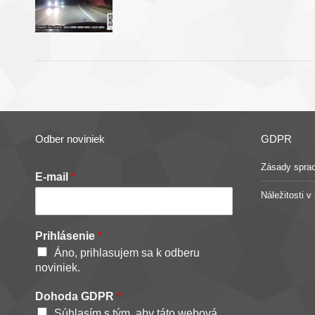
Odber noviniek
GDPR
Zásady spra
E-mail
*
Náležitosti 
Prihlásenie
*
Áno, prihlasujem sa k odberu
noviniek.
Dohoda GDPR
*
Súhlasím s tým, aby táto webová