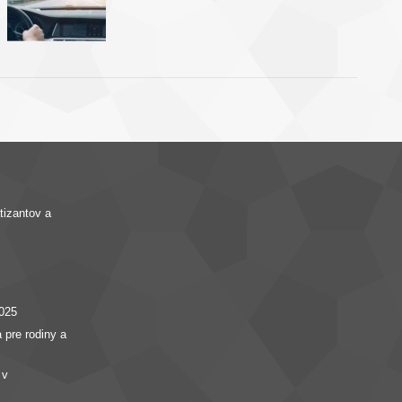
izantov a
025
 pre rodiny a
 v