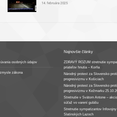
14. februára 2025
Najnovšie články
cúvania osobných údajov
ZDRAVÝ ROZUM stretnutie sympat
priateľov hnutia – Korňa
v zmysle zákona
Národný protest za Slovensko proti
progresivizmu v Košiciach
Národný protest za Slovensko proti
progresivizmu v Kežmarku 25.10.2
Stretnutie v Svätom Antone – akcia
súťaž vo varení gulášu
Stretnutie sympatizantov Infovojny
Slatinských Lazoch