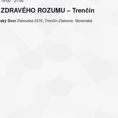
 19:00
-
21:00
ľov ZDRAVÉHO ROZUMU – Trenčín
vský Dvor
Zlatovská 2376, Trenčín-Zlatovce, Slovenská