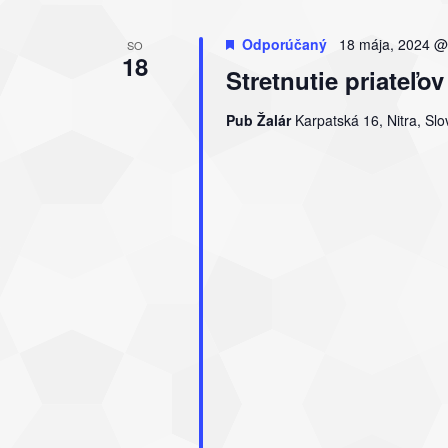
Odporúčaný
18 mája, 2024 @
SO
18
Stretnutie priate
Pub Žalár
Karpatská 16, Nitra, Sl