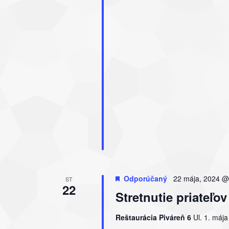
Odporúčaný
22 mája, 2024 @
ST
22
Stretnutie priate
Reštaurácia Piváreň 6
Ul. 1. máj