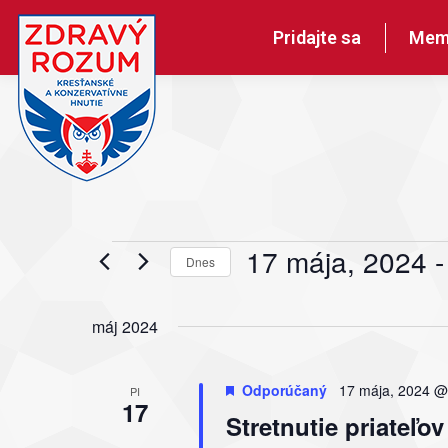
Pridajte sa
Mem
Udalosti
17 mája, 2024
 -
Dnes
Vyberte
dátum.
máj 2024
Odporúčaný
17 mája, 2024 @
PI
17
Stretnutie priate