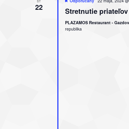
Odporúčaný
22 mája, 2024 @
ST
22
Stretnutie priate
PLAZAMOS Restaurant - Gazdo
republika