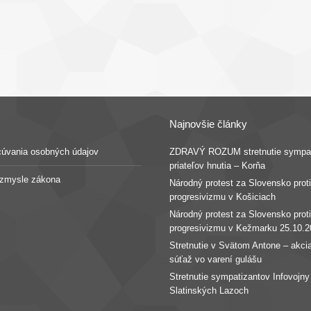
Najnovšie články
cúvania osobných údajov
ZDRAVÝ ROZUM stretnutie sympat
priateľov hnutia – Korňa
v zmysle zákona
Národný protest za Slovensko proti
progresivizmu v Košiciach
Národný protest za Slovensko proti
progresivizmu v Kežmarku 25.10.2
Stretnutie v Svätom Antone – akcia
súťaž vo varení gulášu
Stretnutie sympatizantov Infovojny
Slatinských Lazoch