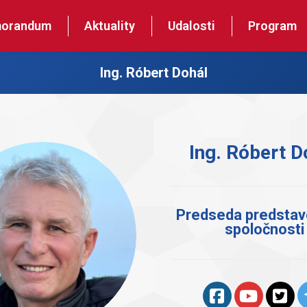
orandum
Aktuality
Udalosti
Program
Ing. Róbert Dohál
Ing. Róbert D
Predseda predstav
spoločnosti