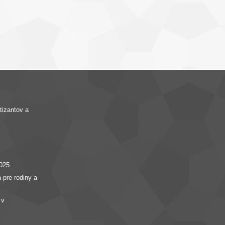
izantov a
025
 pre rodiny a
 v