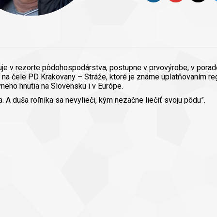
uje v rezorte pôdohospodárstva, postupne v prvovýrobe, v porade
í na čele PD Krakovany – Stráže, ktoré je známe uplatňovaním r
neho hnutia na Slovensku i v Európe.
a. A duša roľníka sa nevylieči, kým nezačne liečiť svoju pôdu”.