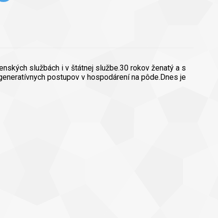
nských službách i v štátnej službe.30 rokov ženatý a s
egeneratívnych postupov v hospodárení na pôde.Dnes je