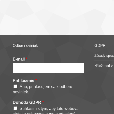
Odber noviniek
GDPR
Zásady spra
E-mail
*
Náležitosti 
Prihlásenie
*
Áno, prihlasujem sa k odberu
noviniek.
Dohoda GDPR
*
Súhlasím s tým, aby táto webová
stránka uchovávala moje odoslané