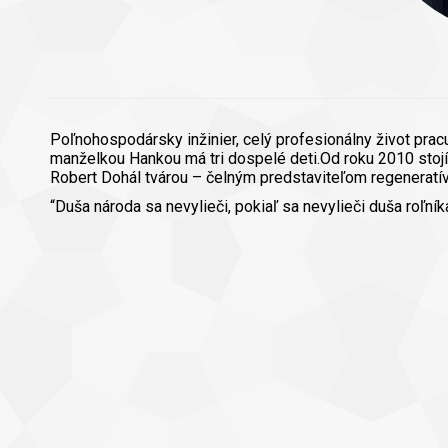
Poľnohospodársky inžinier, celý profesionálny život prac
manželkou Hankou má tri dospelé deti.Od roku 2010 stoj
Robert Dohál tvárou – čelným predstaviteľom regeneratív
“Duša národa sa nevylieči, pokiaľ sa nevylieči duša roľník