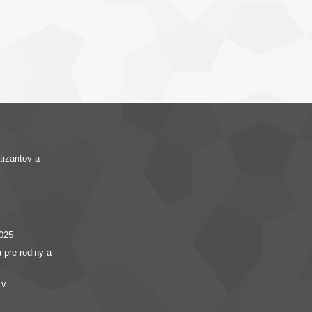
izantov a
025
 pre rodiny a
 v