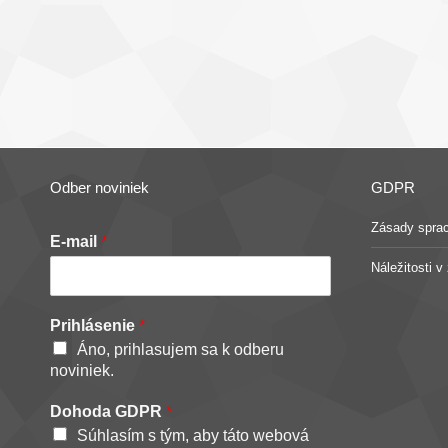
Odber noviniek
GDPR
Zásady spra
E-mail
*
Náležitosti 
Prihlásenie
*
Áno, prihlasujem sa k odberu
noviniek.
Dohoda GDPR
*
Súhlasím s tým, aby táto webová