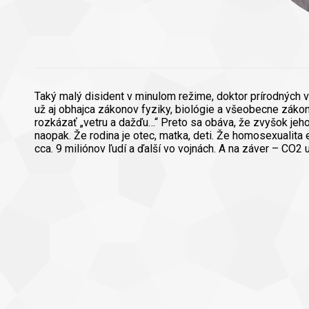
Taký malý disident v minulom režime, doktor prírodných v
už aj obhajca zákonov fyziky, biológie a všeobecne zákono
rozkázať „vetru a dažďu…“ Preto sa obáva, že zvyšok jeh
naopak. Že rodina je otec, matka, deti. Že homosexualita
cca. 9 miliónov ľudí a ďalší vo vojnách. A na záver – CO2