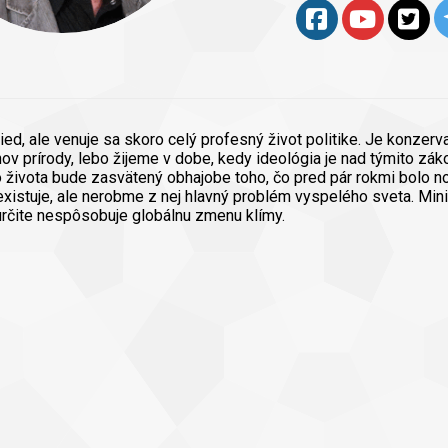
ied, ale venuje sa skoro celý profesný život politike. Je konzer
v prírody, lebo žijeme v dobe, kedy ideológia je nad týmito zákon
o života bude zasvätený obhajobe toho, čo pred pár rokmi bolo n
 existuje, ale nerobme z nej hlavný problém vyspelého sveta. Mi
 určite nespôsobuje globálnu zmenu klímy.