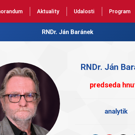
orandum
Aktuality
Udalosti
Program
RNDr. Ján Baránek
RNDr. Ján Ba
predseda hnu
analytik