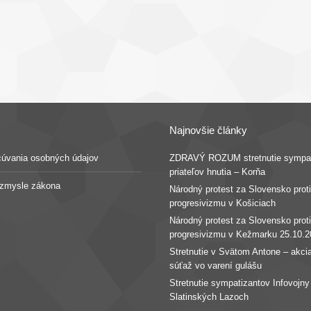
Najnovšie články
cúvania osobných údajov
ZDRAVÝ ROZUM stretnutie sympat
priateľov hnutia – Korňa
v zmysle zákona
Národný protest za Slovensko proti
progresivizmu v Košiciach
Národný protest za Slovensko proti
progresivizmu v Kežmarku 25.10.2
Stretnutie v Svätom Antone – akcia
súťaž vo varení gulášu
Stretnutie sympatizantov Infovojny
Slatinských Lazoch