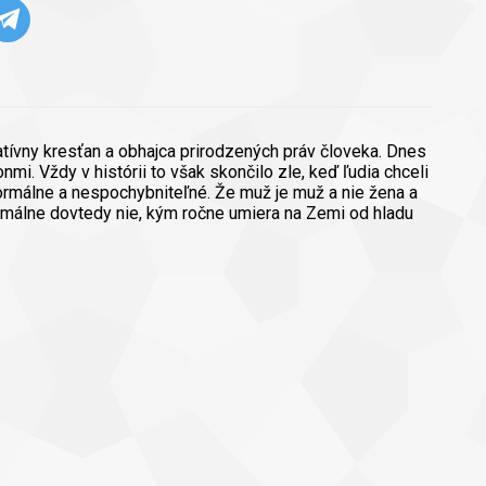
vatívny kresťan a obhajca prirodzených práv človeka. Dnes
mi. Vždy v histórii to však skončilo zle, keď ľudia chceli
ormálne a nespochybniteľné. Že muž je muž a nie žena a
nimálne dovtedy nie, kým ročne umiera na Zemi od hladu