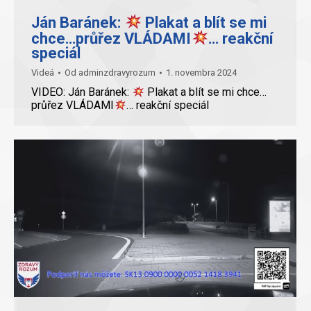
Ján Baránek:
Plakat a blít se mi
chce…průřez VLÁDAMI
… reakční
speciál
Videá
Od
adminzdravyrozum
1. novembra 2024
VIDEO: Ján Baránek:
Plakat a blít se mi chce…
průřez VLÁDAMI
… reakční speciál