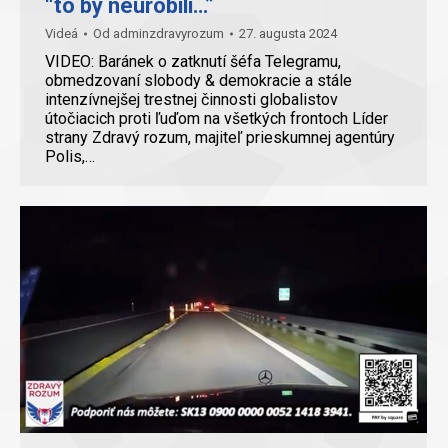
“to by neurobili…”
Videá
Od
adminzdravyrozum
27. augusta 2024
VIDEO: Baránek o zatknutí šéfa Telegramu,
obmedzovaní slobody & demokracie a stále
intenzívnejšej trestnej činnosti globalistov
útočiacich proti ľuďom na všetkých frontoch Líder
strany Zdravý rozum, majiteľ prieskumnej agentúry
Polis,…