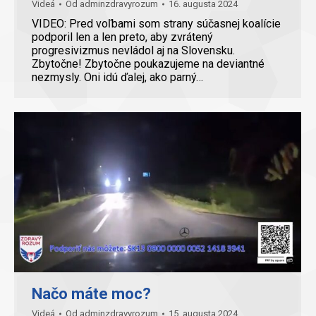
Videá
Od
adminzdravyrozum
16. augusta 2024
VIDEO: Pred voľbami som strany súčasnej koalície
podporil len a len preto, aby zvrátený
progresivizmus nevládol aj na Slovensku.
Zbytočne! Zbytočne poukazujeme na deviantné
nezmysly. Oni idú ďalej, ako parný…
Načo máte moc?
Videá
Od
adminzdravyrozum
15. augusta 2024