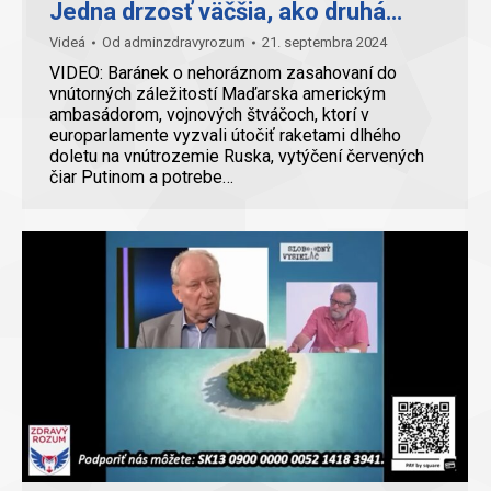
Jedna drzosť väčšia, ako druhá…
Videá
Od
adminzdravyrozum
21. septembra 2024
VIDEO: Baránek o nehoráznom zasahovaní do
vnútorných záležitostí Maďarska americkým
ambasádorom, vojnových štváčoch, ktorí v
europarlamente vyzvali útočiť raketami dlhého
doletu na vnútrozemie Ruska, vytýčení červených
čiar Putinom a potrebe…